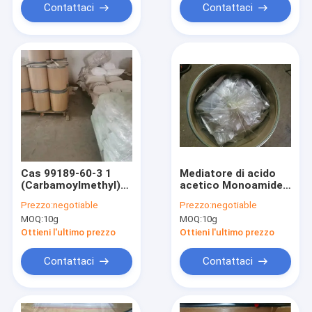
Contattaci
Contattaci
Cas 99189-60-3 1
Mediatore di acido
(Carbamoylmethyl)
acetico Monoamide
mediatore acido di
CDAM Gabapentin di
Prezzo:
negotiable
Prezzo:
negotiable
Cyclohexaneacetic
Cas No 99189-60-3
MOQ:
10g
MOQ:
10g
Monoamide
Cas 1,1-Cyclohexane
Gabapentin
Ottieni l'ultimo prezzo
Ottieni l'ultimo prezzo
Contattaci
Contattaci