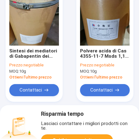
Sintesi dei mediatori
Polvere acida di Cas
di Gabapentin dei
4355-11-7 Msds 1,1-
principi attivi di
Cyclohexanediacetic
Prezzo:
negotiable
Prezzo:
negotiable
Gabapentin della
Gabapentin per il
MOQ:
10g
MOQ:
10g
compressa di Cas
mediatore di
Nummer 99189-60-3
Gabapentin della
Ottieni l'ultimo prezzo
Ottieni l'ultimo prezzo
pillola dei gatti
Contattaci
Contattaci
Risparmia tempo
Lasciaci contattare i migliori prodotti con
te.