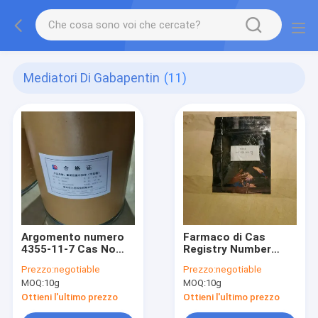
Mediatori Di Gabapentin
(11)
Argomento numero
Farmaco di Cas
4355-11-7 Cas No
Registry Number
1,1-
99189-60-3
Prezzo:
negotiable
Prezzo:
negotiable
Cyclohexanediacetic
Gabapentin per ansia
MOQ:
10g
MOQ:
10g
Gabapentin acido per
nel dolore anziano di
mal di denti
artrite
Ottieni l'ultimo prezzo
Ottieni l'ultimo prezzo