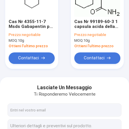
Chi siamo
Giro della fabbrica
Cas Nr 4355-11-7
Cas Nr 99189-60-3 1
Msds Gabapentin per
capsula acida della
Controllo di qualità
dolore al collo e le
polvere di
Prezzo:
negotiable
Prezzo:
negotiable
emicranie di dolore
Gabapentin di sintesi
MOQ:
10g
MOQ:
10g
del nervo di ansia e di
di 1-
Contattaci
sonno
Cyclohexanediacetic
Ottieni l'ultimo prezzo
Ottieni l'ultimo prezzo
Monoamide
Richiedi un preventivo
Contattaci
Contattaci
Api intermedio
Lasciate Un Messaggio
Ti Risponderemo Velocemente
Mediatori organici
Mediatori di Gabapentin
Tenoxicam