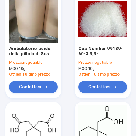
Ambulatorio acido
Cas Number 99189-
della pillola di Sds
60-3 3,3-
Cas No 4355-11-7
Pentamethyleneglutaram
Prezzo:
negotiable
Prezzo:
negotiable
CDA 1,1-
Gabapentin acido Api
MOQ:
10g
MOQ:
10g
Cyclohexanediacetic
Manufacturer
C10H16O4
Ottieni l'ultimo prezzo
Ottieni l'ultimo prezzo
Gabapentin
Contattaci
Contattaci
Casa
Prodotti
Video