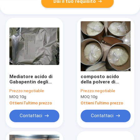
Dai il tuo requisito
Mediatore acido di
composto acido
Gabapentin degli
della polvere di
ingredienti di Cas
gabapentin
Prezzo:
negotiable
Prezzo:
negotiable
Number 4355-11-7
dell'amide 1,1-
MOQ:
10g
MOQ:
10g
Cyclohexanediacetic
Cyclohexanediacetic
98% Gabapentin
del casnummer
Ottieni l'ultimo prezzo
Ottieni l'ultimo prezzo
99189-60-3 mono
Contattaci
Contattaci