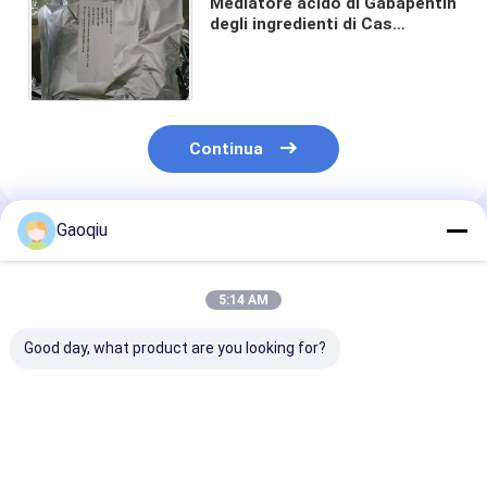
Mediatore acido di Gabapentin
degli ingredienti di Cas
Number 4355-11-7
Cyclohexanediacetic 98%
Gabapentin
Continua
Gaoqiu
Prodotti Raccomandati
5:14 AM
Good day, what product are you looking for?
Argomento numero
Farmaco di Cas
Polvere acida 
4355-11-7 Cas No
Registry Number
4355-11-7 Msd