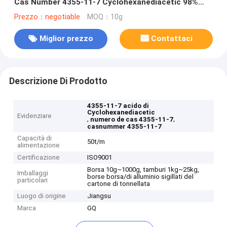
Cas Number 4355-11-7 Cyclohexanediacetic 98%
Gabapentin
Prezzo：negotiable
MOQ：10g
Miglior prezzo
Contattaci
Descrizione Di Prodotto
4355-11-7 acido di
Cyclohexanediacetic
Evidenziare
,
,
numero de cas 4355-11-7
casnummer 4355-11-7
Capacità di
50t/m
alimentazione
Certificazione
ISO9001
Borsa 10g~1000g, tamburi 1kg~25kg,
Imballaggi
borse borsa/di alluminio sigillati del
particolari
cartone di tonnellata
Luogo di origine
Jiangsu
Marca
GQ