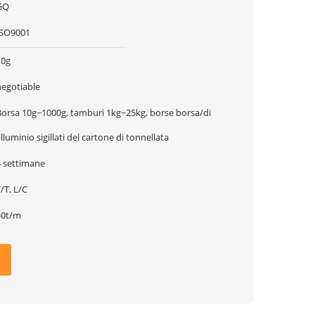
GQ
ISO9001
10g
negotiable
Borsa 10g~1000g, tamburi 1kg~25kg, borse borsa/di
lluminio sigillati del cartone di tonnellata
4 settimane
/T, L/C
50t/m