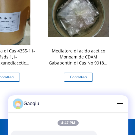
da di Cas 4355-11-
Mediatore di acido acetico
Argomento n
Msds 1,1-
Monoamide CDAM
Cas
exanediacetic
Gabapentin di Cas No 99189-
Cyclohe
 per il mediatore
60-3 Cas 1,1-Cyclohexane
Gabapentin 
tin della pillola
ontattaci
Contattaci
Co
ei gatti
Gaoqiu
4:47 PM