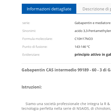
Informazioni dettagliate
Descrizione di
serie:
Gabapentin e mediatore
Sinonimi:
acido 3,3-Pentamethyle
Formula molecolare:
C10H17NO3
Punto di fusione:
143-146 ºC
principio attivo in g
Evidenziare:
Gabapentin CAS intermedio 99189 - 60 - 3 di G
Istruzioni:
Siamo una società professionale che integra la R & S
tecnologia perfetta nella serie di NSAIDS, di chinoloni