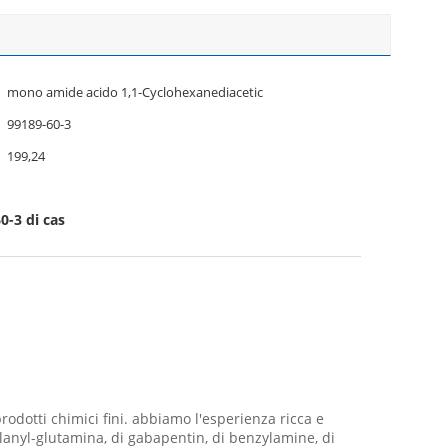
mono amide acido 1,1-Cyclohexanediacetic
99189-60-3
199,24
0-3 di cas
prodotti chimici fini. abbiamo l'esperienza ricca e
 Alanyl-glutamina, di gabapentin, di benzylamine, di