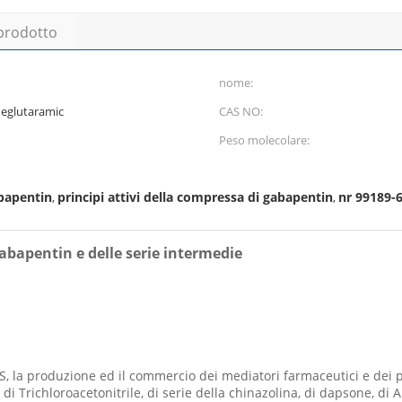
 prodotto
nome:
neglutaramic
CAS NO:
Peso molecolare:
abapentin
principi attivi della compressa di gabapentin
nr 99189-6
,
,
abapentin e delle serie intermedie
, la produzione ed il commercio dei mediatori farmaceutici e
dei 
, di Trichloroacetonitrile, di serie della chinazolina, di dapsone, di