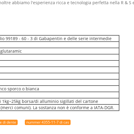
Inoltre abbiamo l'esperienza ricca e tecnologia perfetta nella R & S 
o 99189 - 60 - 3 di Gabapentin e delle serie intermedie
eglutaramic
anco sporco o bianca
1kg~25kg borsa/di alluminio sigillati del cartone
e (merci comuni). La sostanza non è conforme a IATA-DGR.
e di dente
nummer 4355-11-7 di cas