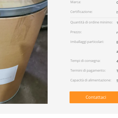
Marca:
Certificazione:
Quantità di ordine minimo:
Prezzo:
Imballaggi particolari:
a
Tempi di consegna:
Termini di pagamento:
T
Capacità di alimentazione:
Contattaci