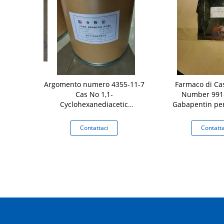
ido acetico
Argomento numero 4355-11-7
Farmaco di Cas
e CDAM
Cas No 1,1-
Number 991
as No 99189-
Cyclohexanediacetic
Gabapentin per
Cyclohexane
Gabapentin acido per mal di
dolore anziano 
denti
aci
Contattaci
Contatta