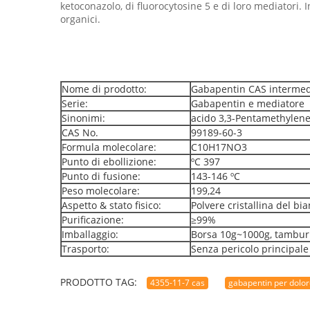
ketoconazolo, di fluorocytosine 5 e di loro mediatori. 
organici.
Nome di prodotto:
Gabapentin CAS intermedi
Serie:
Gabapentin e mediatore
Sinonimi:
acido 3,3-Pentamethylen
CAS No.
99189-60-3
Formula molecolare:
C10H17NO3
Punto di ebollizione:
ºC 397
Punto di fusione:
143-146 ºC
Peso molecolare:
199,24
Aspetto & stato fisico:
Polvere cristallina del bi
Purificazione:
≥99%
Imballaggio:
Borsa 10g~1000g, tamburi 
Trasporto:
Senza pericolo principal
PRODOTTO TAG:
4355-11-7 cas
gabapentin per dolor