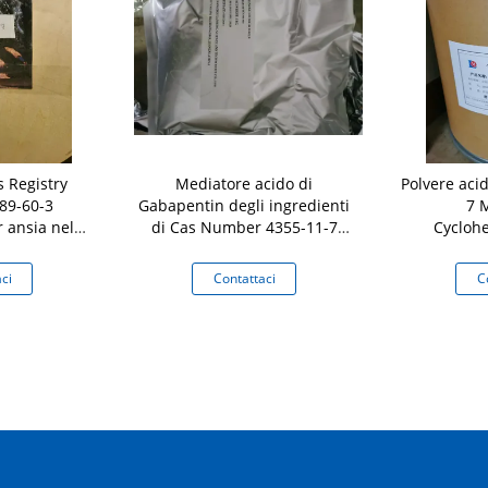
 Registry
Mediatore acido di
Polvere aci
89-60-3
Gabapentin degli ingredienti
7 
 ansia nel
di Cas Number 4355-11-7
Cycloh
di artrite
Cyclohexanediacetic 98%
Gabapentin
Gabapentin
di Gabapen
ci
Contattaci
C
d