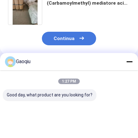
(Carbamoylmethyl) mediatore acido
di Cyclohexaneacetic Monoamide
Gabapentin
Continua
Gaoqiu
Prodotti Raccomandati
1:27 PM
Good day, what product are you looking for?
Argomento numero
Farmaco di Cas
Mediatore acid
4355-11-7 Cas No
Registry Number
Gabapentin de
1,1-
99189-60-3
ingredienti di 