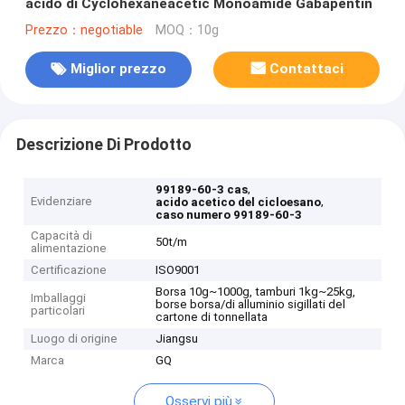
acido di Cyclohexaneacetic Monoamide Gabapentin
Prezzo：negotiable
MOQ：10g
Miglior prezzo
Contattaci
Descrizione Di Prodotto
,
99189-60-3 cas
Evidenziare
,
acido acetico del cicloesano
caso numero 99189-60-3
Capacità di
50t/m
alimentazione
Certificazione
ISO9001
Borsa 10g~1000g, tamburi 1kg~25kg,
Imballaggi
borse borsa/di alluminio sigillati del
particolari
cartone di tonnellata
Luogo di origine
Jiangsu
Marca
GQ
Osservi più