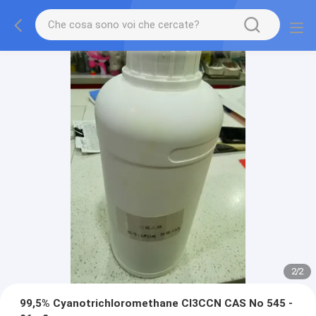
2
/
2
99,5% Cyanotrichloromethane Cl3CCN CAS No 545 -