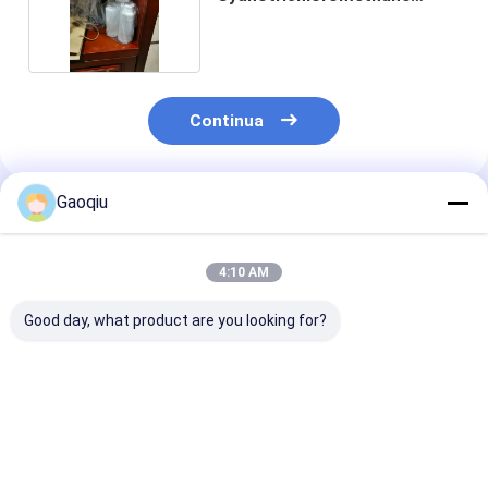
Cl3CCN CAS No 545 - 06 - 2
Continua
Gaoqiu
Prodotti Raccomandati
4:10 AM
Good day, what product are you looking for?
Mediatore
Medicina
Mediatore dell
dell'antiparassitario
Trichloroacetonitrile
medicina di Ca
di Cas No 545-06-2
intermedio Cas No
06-2
Trichloroacetonitrile
545-06-2
Trichloroaceto