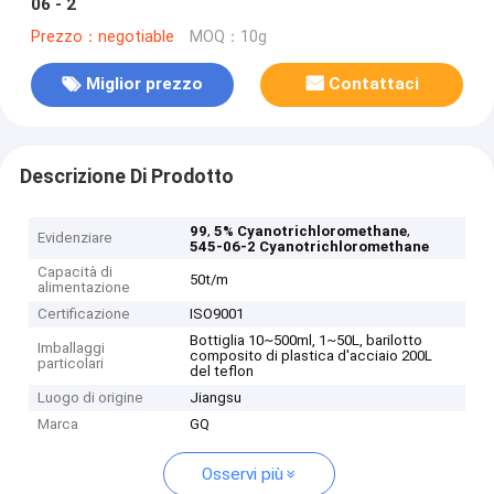
06 - 2
Prezzo：negotiable
MOQ：10g
Miglior prezzo
Contattaci
Descrizione Di Prodotto
,
,
99
5% Cyanotrichloromethane
Evidenziare
545-06-2 Cyanotrichloromethane
Capacità di
50t/m
alimentazione
Certificazione
ISO9001
Bottiglia 10~500ml, 1~50L, barilotto
Imballaggi
composito di plastica d'acciaio 200L
particolari
del teflon
Luogo di origine
Jiangsu
Marca
GQ
Osservi più