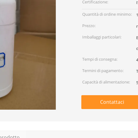
Certificazione:
Quantità di ordine minimo:
Prezzo:
Imballaggi particolari:
B
d
Tempi di consegna:
Termini di pagamento:
T
Capacità di alimentazione:
Contattaci
 prodotto