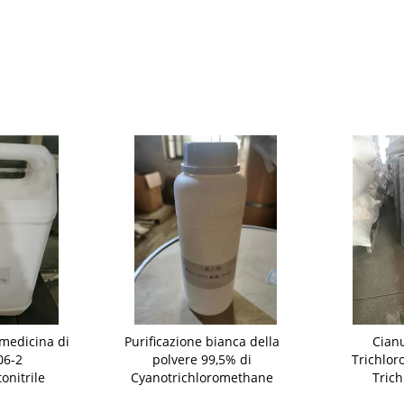
medicina di
Purificazione bianca della
Cian
06-2
polvere 99,5% di
Trichloro
onitrile
Cyanotrichloromethane
Tric