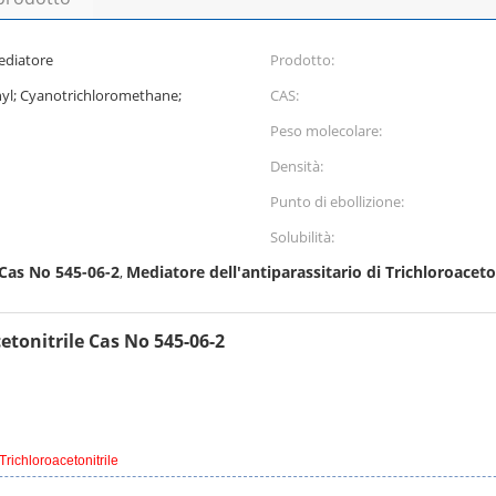
mediatore
Prodotto:
hyl; Cyanotrichloromethane;
CAS:
Peso molecolare:
Densità:
Punto di ebollizione:
Solubilità:
 Cas No 545-06-2
Mediatore dell'antiparassitario di Trichloroaceto
,
etonitrile Cas No 545-06-2
Trichloroacetonitrile
2