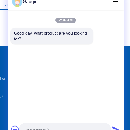
Gaoqiu
ontattaci
Contattaci
Co
2:36 AM
Good day, what product are you looking 
for?
TROVACI SU
 te
ino
, C
Invii