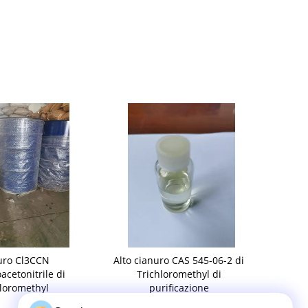
uro Cl3CCN
Alto cianuro CAS 545-06-2 di
Medicina Tri
acetonitrile di
Trichloromethyl di
intermedio 
hloromethyl
purificazione