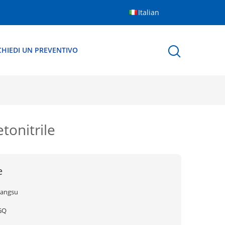
Italian
CHIEDI UN PREVENTIVO
tonitrile
e
iangsu
GQ