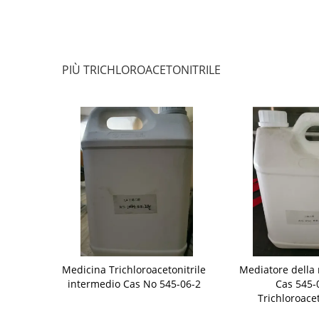
PIÙ TRICHLOROACETONITRILE
 545-06-2 di
Medicina Trichloroacetonitrile
Mediatore della 
thyl di
intermedio Cas No 545-06-2
Cas 545-
zione
Trichloroacet