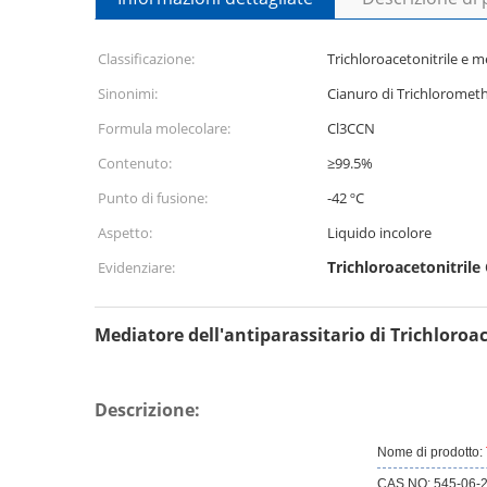
Classificazione:
Trichloroacetonitrile e 
Sinonimi:
Cianuro di Trichloromet
Formula molecolare:
Cl3CCN
Contenuto:
≥99.5%
Punto di fusione:
-42 ºC
Aspetto:
Liquido incolore
Trichloroacetonitrile
Evidenziare:
Mediatore dell'antiparassitario di Trichloroac
Descrizione:
Nome di prodotto:
CAS NO: 545-06-