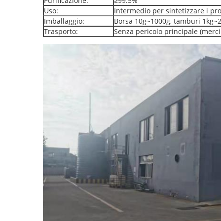
Purificazione:
≥99.5%
Uso:
Intermedio per sintetizzare i prod
Imballaggio:
Borsa 10g~1000g, tamburi 1kg~25k
Trasporto:
Senza pericolo principale (merc