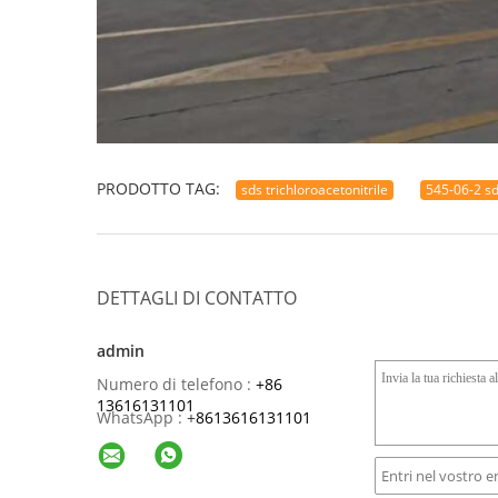
PRODOTTO TAG:
sds trichloroacetonitrile
545-06-2 s
DETTAGLI DI CONTATTO
admin
Numero di telefono :
+86
13616131101
WhatsApp :
+
8613616131101