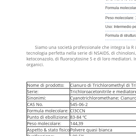
Formula molecolar
Peso molecolare: 
Uso: Intermedio per 
Formula di struttur
Siamo una società professionale che integra la R & S
tecnologia perfetta nella serie di NSAIDS, di chinoloni
ketoconazolo, di fluorocytosine 5 e di loro mediatori. 
organici.
Nome di prodotto:
Cianuro di Trichloromethyl di Tr
Serie:
Trichloroacetonitrile e mediator
Sinonimi:
Cyanotrichloromethane; Cianuro
CAS No.
545-06-2
Formula molecolare:
Cl3CCN
Punto di ebollizione:
83-84 ºC
Peso molecolare:
144,39
Aspetto & stato fisico
Polvere quasi bianca