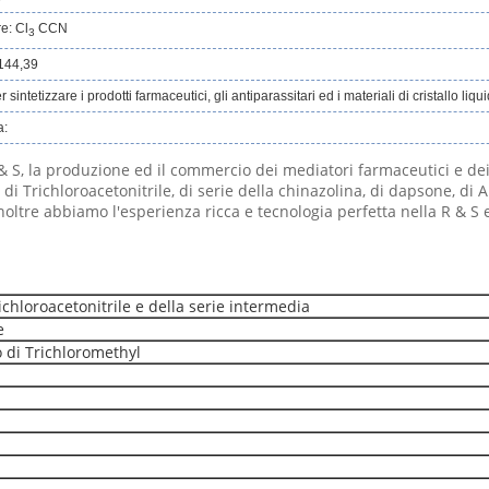
e: Cl
CCN
3
144,39
sintetizzare i prodotti farmaceutici, gli antiparassitari ed i materiali di cristallo liqui
a:
, la produzione ed il commercio dei mediatori farmaceutici e dei p
, di Trichloroacetonitrile, di serie della chinazolina, di dapsone, di
Inoltre abbiamo l'esperienza ricca e tecnologia perfetta nella R & S 
ichloroacetonitrile e della serie intermedia
e
 di Trichloromethyl