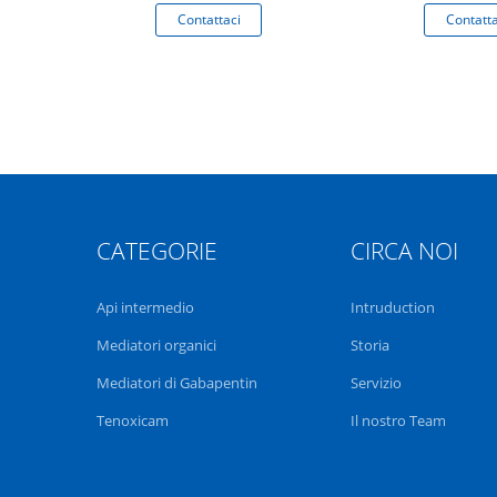
aci
Contattaci
Contatta
CATEGORIE
CIRCA NOI
Api intermedio
Intruduction
Mediatori organici
Storia
Mediatori di Gabapentin
Servizio
Tenoxicam
Il nostro Team