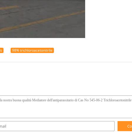
ds
98% trichloroacetonitrile
Co