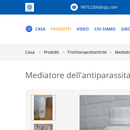
99752300@qq.com
CASA
PRODOTTI
VIDEO
CHI SIAMO
GIR
Casa
Prodotti
Trichloroacetonitrile
Mediato
Mediatore dell'antiparassita