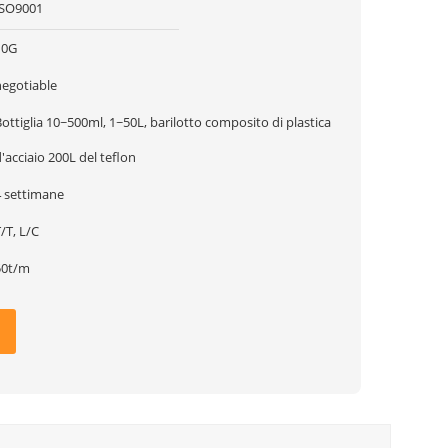
ISO9001
10G
negotiable
ottiglia 10~500ml, 1~50L, barilotto composito di plastica
'acciaio 200L del teflon
4 settimane
/T, L/C
50t/m