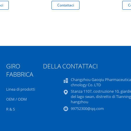
ci
Contattaci
C
GIRO DELLA
CONTATTACI
FABBRICA
Changzhou Gaoqiu Pharmaceutical
chnology Co. LTD
Linea di prodotti
Stanza 1107, costruzione 10, giard
del lago swan, distretto di Tianning
OEM / ODM
hangzhou
99752300@qq.com
R & S