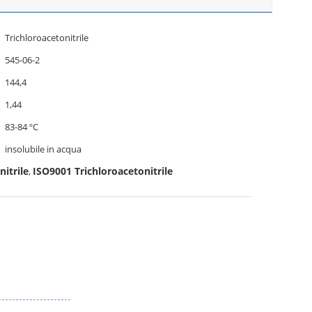
Trichloroacetonitrile
545-06-2
144,4
1,44
83-84 ºC
insolubile in acqua
nitrile
ISO9001 Trichloroacetonitrile
,