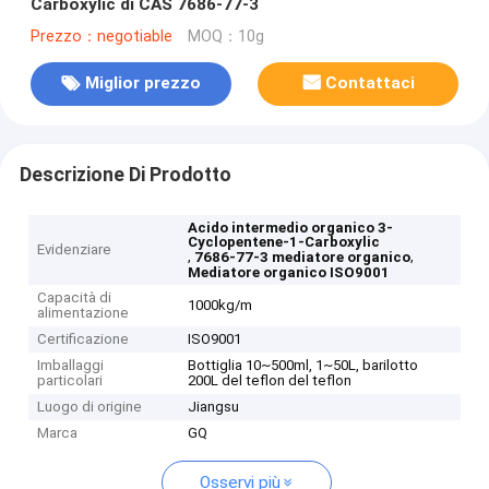
Carboxylic di CAS 7686-77-3
Prezzo：negotiable
MOQ：10g
Miglior prezzo
Contattaci
Descrizione Di Prodotto
Acido intermedio organico 3-
Cyclopentene-1-Carboxylic
Evidenziare
,
,
7686-77-3 mediatore organico
Mediatore organico ISO9001
Capacità di
1000kg/m
alimentazione
Certificazione
ISO9001
Imballaggi
Bottiglia 10~500ml, 1~50L, barilotto
particolari
200L del teflon del teflon
Luogo di origine
Jiangsu
Marca
GQ
Osservi più