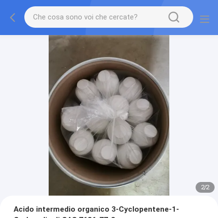
2
/
2
Acido intermedio organico 3-Cyclopentene-1-