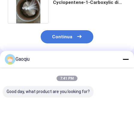
Cyclopentene-1-Carboxylic di
CAS 7686-77-3
Continua
Gaoqiu
Prodotti Raccomandati
7:41 PM
Good day, what product are you looking for?
2-Aminothiazole
59626-33-4
107-91-5 2-
[(Tribromomethyl)]
Cyanoacetami
piridina Sulfonyl 2
delle serie int