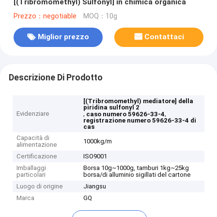
[(Tribromomethyl) Sulfonyl] in chimica organica
Prezzo：negotiable
MOQ：10g
Miglior prezzo
Contattaci
Descrizione Di Prodotto
[(Tribromomethyl) mediatore] della
piridina sulfonyl 2
Evidenziare
,
,
caso numero 59626-33-4
registrazione numero 59626-33-4 di
cas
Capacità di
1000kg/m
alimentazione
Certificazione
ISO9001
Imballaggi
Borsa 10g~1000g, tamburi 1kg~25kg
particolari
borsa/di alluminio sigillati del cartone
Luogo di origine
Jiangsu
Marca
GQ