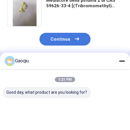
Mediatore della piridina 2 di CAS
59626-33-4 [(Tribromomethyl)
Sulfonyl] in chimica organica
Continua
Gaoqiu
Prodotti Raccomandati
1:21 PM
Good day, what product are you looking for?
2-Aminothiazole
59626-33-4
107-91-5 2-
[(Tribromomethyl)]
Cyanoacetami