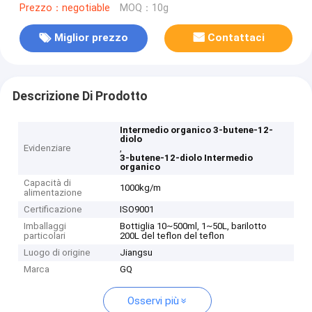
Prezzo：negotiable
MOQ：10g
Miglior prezzo
Contattaci
Descrizione Di Prodotto
Intermedio organico 3-butene-12-
diolo
Evidenziare
,
3-butene-12-diolo Intermedio
organico
Capacità di
1000kg/m
alimentazione
Certificazione
ISO9001
Imballaggi
Bottiglia 10~500ml, 1~50L, barilotto
particolari
200L del teflon del teflon
Luogo di origine
Jiangsu
Marca
GQ
Osservi più