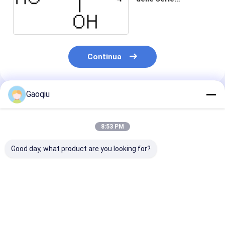
intermedie
organiche
Continua
Gaoqiu
Prodotti Raccomandati
8:53 PM
Good day, what product are you looking for?
2-Aminothiazole
59626-33-4
107-91-5 2-
[(Tribromomethyl)]
Cyanoacetami
piridina Sulfonyl 2
delle serie int
della serie
organiche